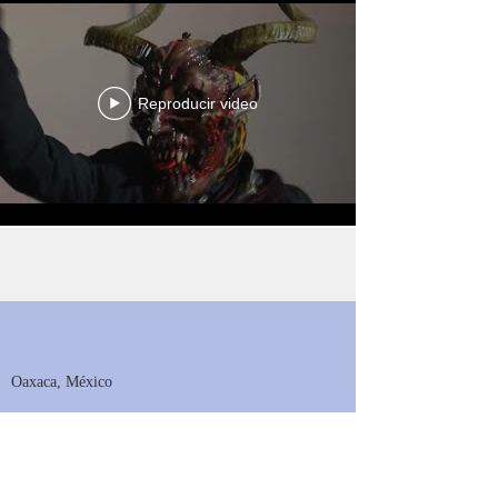
Reproducir video
Cargar más
Oaxaca, México
© Francisco López Bárcenas (2024).